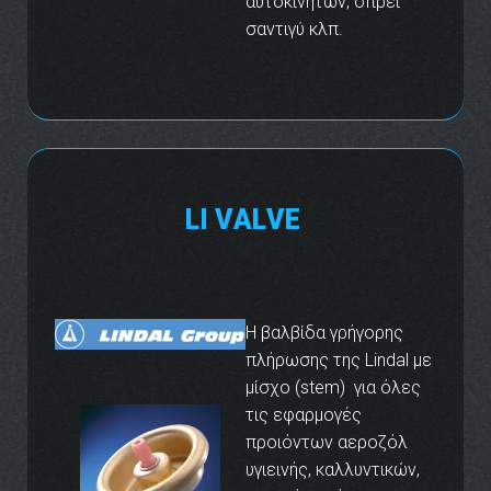
αυτοκινήτων, σπρέι
σαντιγύ κλπ.
L
I
V
A
L
V
E
Η βαλβίδα γρήγορης
πλήρωσης της Lindal με
μίσχο (stem) για όλες
τις εφαρμογές
προιόντων αεροζόλ
υγιεινής, καλλυντικών,