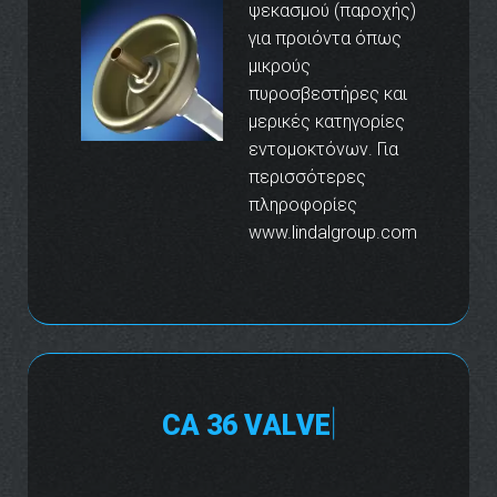
ψεκασμού (παροχής)
για προιόντα όπως
μικρούς
πυροσβεστήρες και
μερικές κατηγορίες
εντομοκτόνων. Για
περισσότερες
πληροφορίες
www.lindalgroup.com
C
A
3
6
V
A
L
V
E