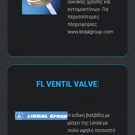
οικιακής χρήσης και
εντομοκτόνων. Για
περισσότερες
πληροφορίες
www.lindalgroup.com
F
L
V
E
N
T
I
L
V
A
L
V
E
Η ειδική βαλβίδα με
μίσχο της Lindal με
πολύ υψηλό ποσοστό