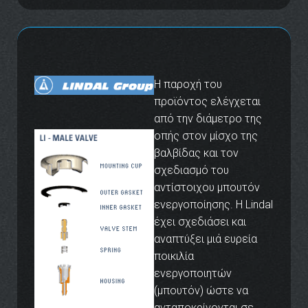
Η παροχή του
προϊόντος ελέγχεται
από την διάμετρο της
οπής στον μίσχο της
βαλβίδας και τον
σχεδιασμό του
αντίστοιχου μπουτόν
ενεργοποίησης. Η Lindal
έχει σχεδιάσει και
αναπτύξει μιά ευρεία
ποικιλία
ενεργοποιητών
(μπουτόν) ώστε να
ανταποκρίνονται σε