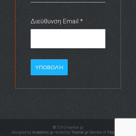
Διεύθυνση Email
*
Captcha
*
ΥΠΟΒΟΛΉ
©
2010 manton.gr
Designed by
4creations.gr
Hosted by
Totalnet.gr
Member of
Totalfind.gr